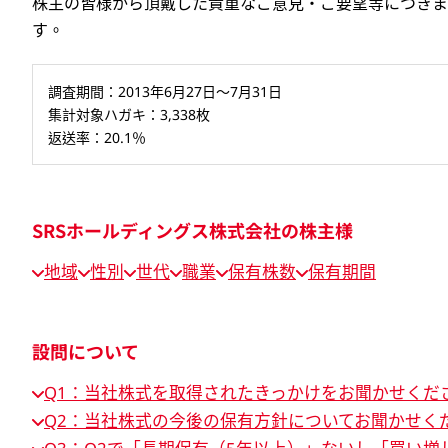
株主の皆様から頂戴した貴重なご意見・ご要望等につきま
す。
調査期間：2013年6月27日～7月31日
集計対象ハガキ：3,338枚
返送率：20.1％
SRSホールディングス株式会社の株主様
地域
性別
世代
職業
保有株数
保有期間
設問について
Q1：当社株式を取得されたきっかけをお聞かせくだ
Q2：当社株式の今後の保有方針についてお聞かせく